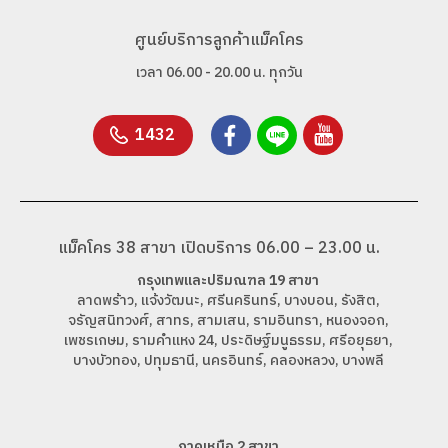
ศูนย์บริการลูกค้าแม็คโคร
เวลา 06.00 - 20.00 น. ทุกวัน
1432
แม็คโคร 38 สาขา เปิดบริการ 06.00 – 23.00 น.
กรุงเทพและปริมณฑล 19 สาขา
ลาดพร้าว, แจ้งวัฒนะ, ศรีนครินทร์, บางบอน, รังสิต,
จรัญสนิทวงศ์, สาทร, สามเสน, รามอินทรา, หนองจอก,
เพชรเกษม, รามคำแหง 24, ประดิษฐ์มนูธรรม, ศรีอยุธยา,
บางบัวทอง, ปทุมธานี, นครอินทร์, คลองหลวง, บางพลี
ภาคเหนือ 2 สาขา