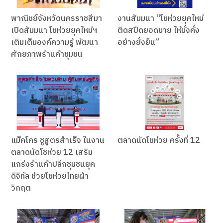
พาณิชย์จังหวัดนครราชสีมา
งานสัมมนา “โชห่วยยุคใหม่
เปิดสัมมนา โชห่วยยุคใหม่ฯ
ติดสปีดยอดขาย ให้มั่งคั่ง
เติมเต็มองค์ความรู้ พัฒนา
อย่างยั่งยืน”
ศักยภาพร้านค้าชุมชน
แม็คโคร ชูสูตรสำเร็จ ในงาน
ตลาดนัดโชห่วย ครั้งที่ 12
ตลาดนัดโชห่วย 12 เสริม
แกร่งร้านค้าปลีกชุมชนยุค
ดิจิทัล ช่วยโชห่วยไทยฝ่า
วิกฤต