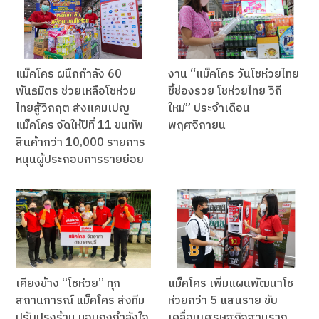
แม็คโคร ผนึกกำลัง 60
งาน “แม็คโคร วันโชห่วยไทย
พันธมิตร ช่วยเหลือโชห่วย
ชี้ช่องรวย โชห่วยไทย วิถี
ไทยสู้วิกฤต ส่งแคมเปญ
ใหม่” ประจำเดือน
แม็คโคร จัดให้ปีที่ 11 ขนทัพ
พฤศจิกายน
สินค้ากว่า 10,000 รายการ
หนุนผู้ประกอบการรายย่อย
เคียงข้าง “โชห่วย” ทุก
แม็คโคร เพิ่มแผนพัฒนาโช
สถานการณ์ แม็คโคร ส่งทีม
ห่วยกว่า 5 แสนราย ขับ
ปรับปรุงร้าน มอบถุงกำลังใจ
เคลื่อนเศรษฐกิจฐานราก