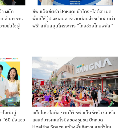
ร้า ผนึก
ซีพี แอ็กซ์ตร้า ปักหมุดแม็คโคร–โลตัส เปิด
อดภัยอาหาร
พื้นที่ให้ผู้ประกอบการรายย่อยจำหน่ายสินค้า
ามมั่นใจผู้
ฟรี! สนับสนุนโครงการ “ไทยช่วยไทยพลัส”
–โลตัสสู่
แม็คโคร-โลตัส ภายใต้ ซีพี แอ็กซ์ตร้า รีเทิร์น
น “60 ยังแจ๋ว
แลนด์มาร์คแอโรบิกของชุมชน ปักหมุด
Healthy Space สร้างพื้นที่ความสุขทั่วไทย