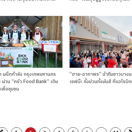
ร้า ผนึกกำลัง กรุงเทพมหานคร
“ฮาย-อาภาพร” นำทีมชาวบางน
ิบ ผ่าน “ครัว Food Bank” เติม
เชฟบ๊ะ ทั้งม่วนทั้งมันส์ ที่แอโรบิ
เพื่อชุมชน