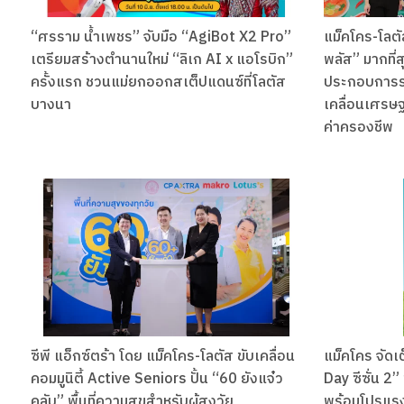
“ศรราม น้ำเพชร” จับมือ “AgiBot X2 Pro”
แม็คโคร-โลตั
เตรียมสร้างตำนานใหม่ “ลิเก AI x แอโรบิก”
พลัส” มากที่
ครั้งแรก ชวนแม่ยกออกสเต็ปแดนซ์ที่โลตัส
ประกอบการรา
บางนา
เคลื่อนเศรษฐ
ค่าครองชีพ
ซีพี แอ็กซ์ตร้า โดย แม็คโคร-โลตัส ขับเคลื่อน
แม็คโคร จัดเ
คอมมูนิตี้ Active Seniors ปั้น “60 ยังแจ๋ว
Day ซีซั่น 
คลับ” พื้นที่ความสุขสำหรับผู้สูงวัย
พร้อมโปรแรง