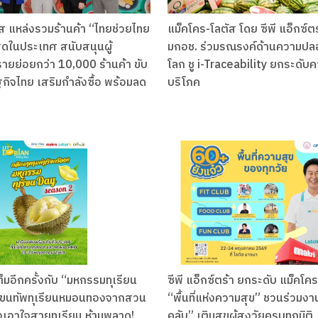
ส แหล่งรวมร้านค้า “ไทยช่วยไทย
แม็คโคร-โลตัส โดย ซีพี แอ็กซ์ต
สุดในประเทศ สนับสนุนผู้
มกอช. ร่วมรณรงค์ด้านความปล
ยย่อยกว่า 10,000 ร้านค้า ขับ
โลก ชู i-Traceability ยกระดับคว
กิจไทย เสริมกำลังซื้อ พร้อมลด
บริโภค
ต็มอีกครั้งกับ “มหกรรมทุเรียน
ซีพี แอ็กซ์ตร้า ยกระดับ แม็คโคร
2” ขนทัพทุเรียนหมอนทองจากสวน
“พื้นที่แห่งความสุข” ชวนร่วมงา
เอาใจสายทุเรียน ห้ามพลาด!
คลับ” เติมสุขผู้สูงวัยครบทุกมิติ