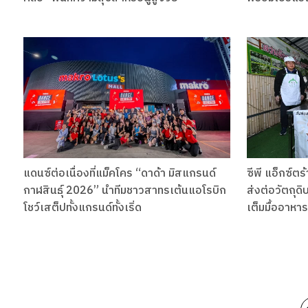
แดนซ์ต่อเนื่องที่แม็คโคร “ดาด้า มิสแกรนด์
ซีพี แอ็กซ์ต
กาฬสินธุ์ 2026” นำทีมชาวสาทรเต้นแอโรบิก
ส่งต่อวัตถุด
โชว์เสต็ปทั้งแกรนด์ทั้งเริ่ด
เต็มมื้ออาหาร