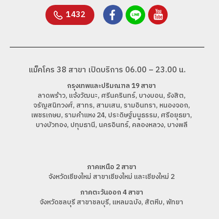
1432
แม็คโคร 38 สาขา เปิดบริการ 06.00 – 23.00 น.
กรุงเทพและปริมณฑล 19 สาขา
ลาดพร้าว, แจ้งวัฒนะ, ศรีนครินทร์, บางบอน, รังสิต,
จรัญสนิทวงศ์, สาทร, สามเสน, รามอินทรา, หนองจอก,
เพชรเกษม, รามคำแหง 24, ประดิษฐ์มนูธรรม, ศรีอยุธยา,
บางบัวทอง, ปทุมธานี, นครอินทร์, คลองหลวง, บางพลี
ภาคเหนือ 2 สาขา
จังหวัดเชียงใหม่ สาขาเชียงใหม่ และเชียงใหม่ 2
ภาคตะวันออก 4 สาขา
จังหวัดชลบุรี สาขาชลบุรี, แหลมฉบัง, สัตหีบ, พัทยา