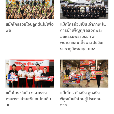
แม็คโครร่วมใจปลูกต้นไม้เพื่อ
แม็คโครร่วมเป็นเจ้าภาพ ใน
พ่อ
การบำเพ็ญกุศลสวดพระ
อภิธรรมพระบรมศพ
พระบาทสมเด็จพระปรมินท
รมหาภูมิพลอดุลยเดช
แม็คโคร จับมือ กระทรวง
แม็คโคร ตัวจริง ถูกจริง
เกษตรฯ ส่งเสริมคนไทยดื่ม
พิสูจน์แล้วโดยผู้ประกอบ
นม
การ