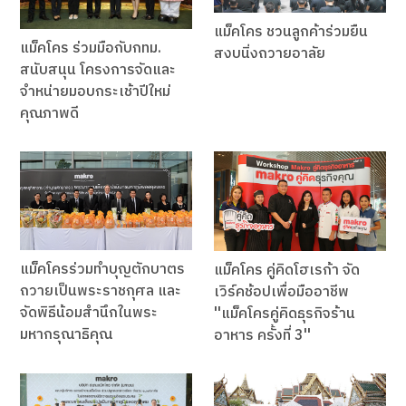
แม็คโคร ชวนลูกค้าร่วมยืน
แม็คโคร ร่วมมือกับกทม.
สงบนิ่งถวายอาลัย
สนับสนุน โครงการจัดและ
จำหน่ายมอบกระเช้าปีใหม่
คุณภาพดี
แม็คโครร่วมทำบุญตักบาตร
แม็คโคร คู่คิดโฮเรก้า จัด
ถวายเป็นพระราชกุศล และ
เวิร์คช้อปเพื่อมืออาชีพ
จัดพิธีน้อมสำนึกในพระ
''แม็คโครคู่คิดธุรกิจร้าน
มหากรุณาธิคุณ
อาหาร ครั้งที่ 3''