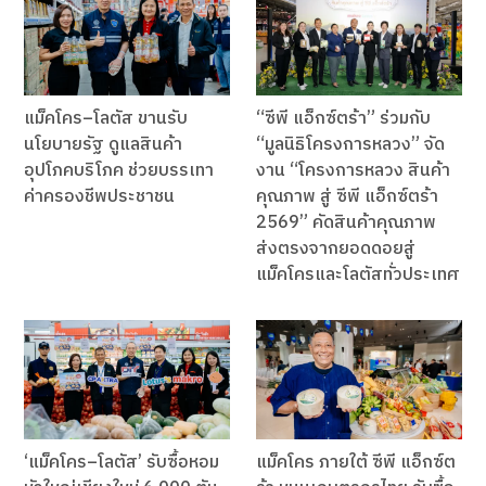
แม็คโคร–โลตัส ขานรับ
“ซีพี แอ็กซ์ตร้า” ร่วมกับ
นโยบายรัฐ ดูแลสินค้า
“มูลนิธิโครงการหลวง” จัด
อุปโภคบริโภค ช่วยบรรเทา
งาน “โครงการหลวง สินค้า
ค่าครองชีพประชาชน
คุณภาพ สู่ ซีพี แอ็กซ์ตร้า
2569” คัดสินค้าคุณภาพ
ส่งตรงจากยอดดอยสู่
แม็คโครและโลตัสทั่วประเทศ
‘แม็คโคร–โลตัส’ รับซื้อหอม
แม็คโคร ภายใต้ ซีพี แอ็กซ์ต