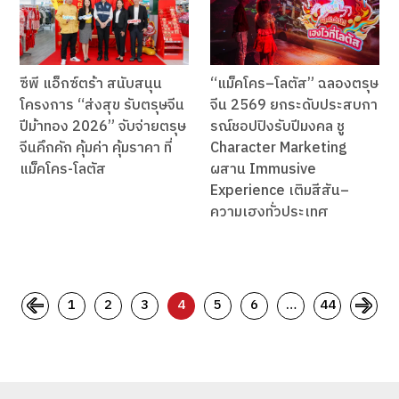
ซีพี แอ็กซ์ตร้า สนับสนุน
“แม็คโคร–โลตัส” ฉลองตรุษ
โครงการ “ส่งสุข รับตรุษจีน
จีน 2569 ยกระดับประสบกา
ปีม้าทอง 2026” จับจ่ายตรุษ
รณ์ชอปปิงรับปีมงคล ชู
จีนคึกคัก คุ้มค่า คุ้มราคา ที่
Character Marketing
แม็คโคร-โลตัส
ผสาน Immusive
Experience เติมสีสัน–
ความเฮงทั่วประเทศ
1
2
3
4
5
6
…
44