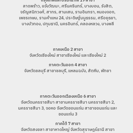
กรุงเทพและปริมณฑล 19 สาขา
ลาดพร้าว, แจ้งวัฒนะ, ศรีนครินทร์, บางบอน, รังสิต,
จรัญสนิทวงศ์, สาทร, สามเสน, รามอินทรา, หนองจอก,
เพชรเกษม, รามคำแหง 24, ประดิษฐ์มนูธรรม, ศรีอยุธยา,
บางบัวทอง, ปทุมธานี, นครอินทร์, คลองหลวง, บางพลี
ภาคเหนือ 2 สาขา
จังหวัดเชียงใหม่ สาขาเชียงใหม่ และเชียงใหม่ 2
ภาคตะวันออก 4 สาขา
จังหวัดชลบุรี สาขาชลบุรี, แหลมฉบัง, สัตหีบ, พัทยา
ภาคตะวันออกเฉียงเหนือ 6 สาขา
จังหวัดนครราชสีมา สาขานครราชสีมา นครราชสีมา 2,
นครราชสีมา 3, จอหอ จังหวัดขอนแก่น สาขาขอนแก่น และ
ขอนแก่น 3
ภาคใต้ 7 สาขา
จังหวัดสงขลา สาขาหาดใหญ่ จังหวัดสุราษฎร์ธานี สาขา