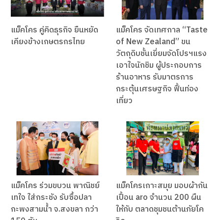
แม็คโคร คู่คิดธุรกิจ ยืนหยัด
แม็คโคร จัดเทศกาล “Taste
เคียงข้างเกษตรกรไทย
of New Zealand” ขน
วัตถุดิบชั้นเยี่ยมจัดโปรฯแรง
เอาใจนักชิม ผู้ประกอบการ
ร้านอาหาร รับมาตรการ
กระตุ้นเศรษฐกิจ ฟื้นท่อง
เที่ยว
แม็คโคร ร่วมขบวน พาณิชย์
แม็คโครเกาะสมุย มอบผ้ากัน
เทใจ ใส่กระชัง รับซื้อปลา
เปื้อน aro จำนวน 200 ผืน
กะพงสามน้ำ จ.สงขลา กว่า
ให้กับ ตลาดชุมชนต้านภัยโค