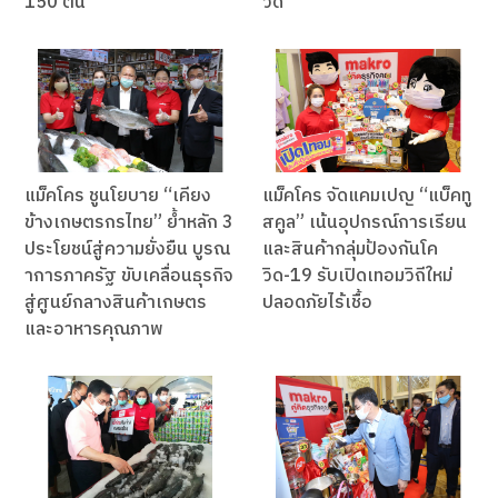
150 ตัน
วิด
แม็คโคร ชูนโยบาย “เคียง
แม็คโคร จัดแคมเปญ “แบ็คทู
ข้างเกษตรกรไทย” ย้ำหลัก 3
สคูล” เน้นอุปกรณ์การเรียน
ประโยชน์สู่ความยั่งยืน บูรณ
และสินค้ากลุ่มป้องกันโค
าการภาครัฐ ขับเคลื่อนธุรกิจ
วิด-19 รับเปิดเทอมวิถีใหม่
สู่ศูนย์กลางสินค้าเกษตร
ปลอดภัยไร้เชื้อ
และอาหารคุณภาพ