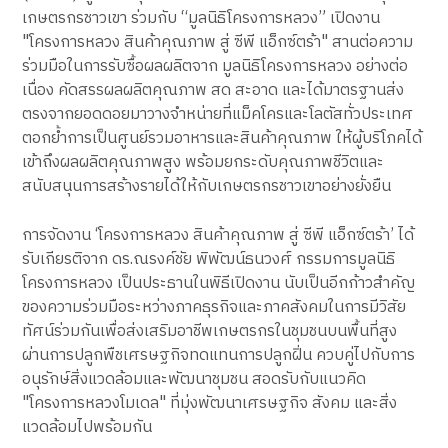
เกษตรกรชาวเขา ร่วมกับ “มูลนิธิโครงการหลวง” เปิดงาน
"โครงการหลวง สินค้าคุณภาพ สู่ ซีพี แอ็กซ์ตร้า" สานต่อความ
ร่วมมือในการรับซื้อผลผลิตจาก มูลนิธิโครงการหลวง อย่างต่อ
เนื่อง คัดสรรผลผลิตคุณภาพ สด สะอาด และได้มาตรฐานส่ง
ตรงจากยอดดอยมาวางจำหน่ายที่แม็คโครและโลตัสทั่วประเทศ
ตอกย้ำการเป็นศูนย์รวมอาหารและสินค้าคุณภาพ ให้ผู้บริโภคได้
เข้าถึงผลผลิตคุณภาพสูง พร้อมยกระดับคุณภาพชีวิตและ
สนับสนุนการสร้างรายได้ให้กับเกษตรกรชาวเขาอย่างยั่งยืน
การจัดงาน ‘โครงการหลวง สินค้าคุณภาพ สู่ ซีพี แอ็กซ์ตร้า’ ได้
รับเกียรติจาก ดร.ณรงค์ชัย พิพัฒน์ธนวงศ์ กรรมการมูลนิธิ
โครงการหลวง เป็นประธานในพิธีเปิดงาน นับเป็นอีกก้าวสำคัญ
ของความร่วมมือระหว่างภาคธุรกิจและภาคสังคมในการมีวิสัย
ทัศน์ร่วมกันเพื่อส่งเสริมอาชีพเกษตรกรในชุมชนบนพื้นที่สูง
ผ่านการปลูกพืชเศรษฐกิจทดแทนการปลูกฝิ่น ควบคู่ไปกับการ
อนุรักษ์สิ่งแวดล้อมและพัฒนาชุมชน สอดรับกับแนวคิด
"โครงการหลวงโมเดล" ที่มุ่งพัฒนาเศรษฐกิจ สังคม และสิ่ง
แวดล้อมไปพร้อมกัน