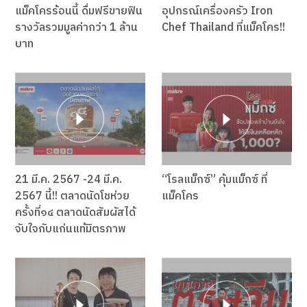
แม็คโครร้อนนี้ ดื่มฟรีขายฟิน
อุปกรณ์เครื่องครัว Iron
รางวัลรวมมูลค่ากว่า 1 ล้าน
Chef Thailand ที่แม็คโคร!!
บาท
21 มี.ค. 2567 -24 มี.ค.
“โรลแม็กซ์” คุ้มแม็กซ์ ที่
2567 นี้!! ตลาดนัดโชห่วย
แม็คโคร
ครั้งที่๑๔ ตลาดนัดสัมผัสได้
จับใจกับแก่นแท้มิตรภาพ