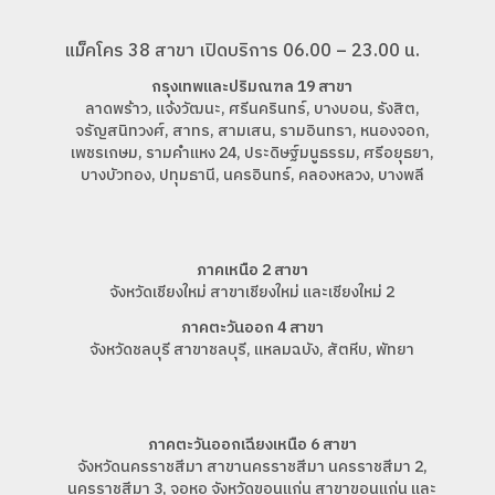
แม็คโคร 38 สาขา เปิดบริการ 06.00 – 23.00 น.
กรุงเทพและปริมณฑล 19 สาขา
ลาดพร้าว, แจ้งวัฒนะ, ศรีนครินทร์, บางบอน, รังสิต,
จรัญสนิทวงศ์, สาทร, สามเสน, รามอินทรา, หนองจอก,
เพชรเกษม, รามคำแหง 24, ประดิษฐ์มนูธรรม, ศรีอยุธยา,
บางบัวทอง, ปทุมธานี, นครอินทร์, คลองหลวง, บางพลี
ภาคเหนือ 2 สาขา
จังหวัดเชียงใหม่ สาขาเชียงใหม่ และเชียงใหม่ 2
ภาคตะวันออก 4 สาขา
จังหวัดชลบุรี สาขาชลบุรี, แหลมฉบัง, สัตหีบ, พัทยา
ภาคตะวันออกเฉียงเหนือ 6 สาขา
จังหวัดนครราชสีมา สาขานครราชสีมา นครราชสีมา 2,
นครราชสีมา 3, จอหอ จังหวัดขอนแก่น สาขาขอนแก่น และ