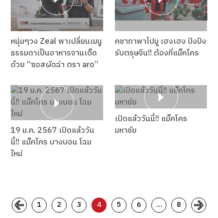
หนุ่มๆวง Zeal พาเปลี่ยนเมนู
คชาภาพาไปมู เฮงเฮง ปังปัง
ธรรมดาเป็นอาหารจานเด็ด
รับตรุษจีน!! ต้องที่แม็คโคร
ด้วย “ซอสผัดฉ่า ตรา aro”
เปิดแล้ววันนี้!! แม็คโคร
19 ม.ค. 2567 เปิดแล้ววัน
มหาชัย
นี้!! แม็คโคร บางบอน โฉม
ใหม่
1
2
3
4
5
6
…
8