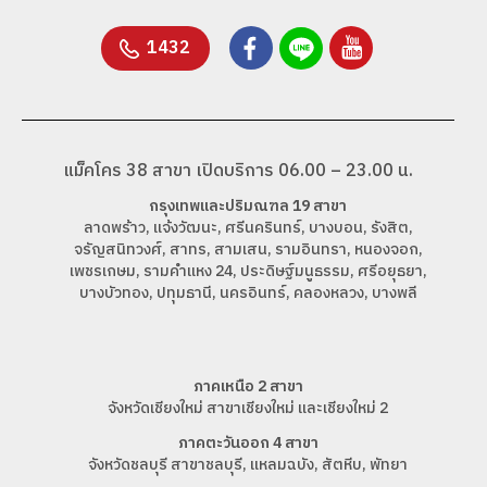
1432
แม็คโคร 38 สาขา เปิดบริการ 06.00 – 23.00 น.
กรุงเทพและปริมณฑล 19 สาขา
ลาดพร้าว, แจ้งวัฒนะ, ศรีนครินทร์, บางบอน, รังสิต,
จรัญสนิทวงศ์, สาทร, สามเสน, รามอินทรา, หนองจอก,
เพชรเกษม, รามคำแหง 24, ประดิษฐ์มนูธรรม, ศรีอยุธยา,
บางบัวทอง, ปทุมธานี, นครอินทร์, คลองหลวง, บางพลี
ภาคเหนือ 2 สาขา
จังหวัดเชียงใหม่ สาขาเชียงใหม่ และเชียงใหม่ 2
ภาคตะวันออก 4 สาขา
จังหวัดชลบุรี สาขาชลบุรี, แหลมฉบัง, สัตหีบ, พัทยา