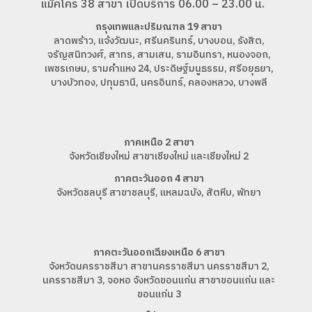
แม็คโคร 38 สาขา เปิดบริการ 06.00 – 23.00 น.
กรุงเทพและปริมณฑล 19 สาขา
ลาดพร้าว, แจ้งวัฒนะ, ศรีนครินทร์, บางบอน, รังสิต,
จรัญสนิทวงศ์, สาทร, สามเสน, รามอินทรา, หนองจอก,
เพชรเกษม, รามคำแหง 24, ประดิษฐ์มนูธรรม, ศรีอยุธยา,
บางบัวทอง, ปทุมธานี, นครอินทร์, คลองหลวง, บางพลี
ภาคเหนือ 2 สาขา
จังหวัดเชียงใหม่ สาขาเชียงใหม่ และเชียงใหม่ 2
ภาคตะวันออก 4 สาขา
จังหวัดชลบุรี สาขาชลบุรี, แหลมฉบัง, สัตหีบ, พัทยา
ภาคตะวันออกเฉียงเหนือ 6 สาขา
จังหวัดนครราชสีมา สาขานครราชสีมา นครราชสีมา 2,
นครราชสีมา 3, จอหอ จังหวัดขอนแก่น สาขาขอนแก่น และ
ขอนแก่น 3