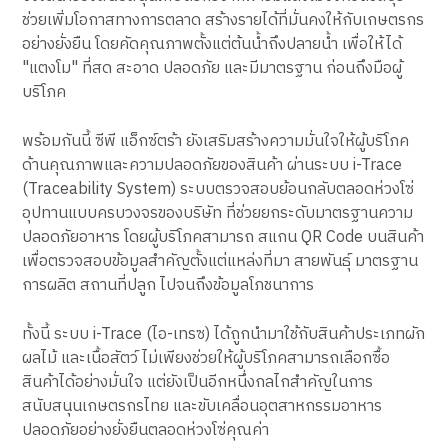
ช่วยเพิ่มโอกาสทางการตลาด สร้างรายได้ที่มั่นคงให้กับเกษตรกร
อย่างยั่งยืน โดยคัดคุณภาพตั้งแต่ต้นน้ำถึงปลายน้ำ เพื่อให้ได้
"แตงโม" ที่สด สะอาด ปลอดภัย และมีมาตรฐาน ก่อนถึงมือผู้
บริโภค
พร้อมกันนี้ ซีพี แอ็กซ์ตร้า ยังเสริมสร้างความมั่นใจให้ผู้บริโภค
ด้านคุณภาพและความปลอดภัยของสินค้า ผ่านระบบ i-Trace
(Traceability System) ระบบตรวจสอบย้อนกลับตลอดห่วงโซ่
อุปทานแบบครบวงจรของบริษัท ที่ช่วยยกระดับมาตรฐานความ
ปลอดภัยอาหาร โดยผู้บริโภคสามารถ สแกน QR Code บนสินค้า
เพื่อตรวจสอบข้อมูลสำคัญตั้งแต่แหล่งที่มา สายพันธุ์ มาตรฐาน
การผลิต สถานที่ปลูก ไปจนถึงข้อมูลโภชนาการ
ทั้งนี้ ระบบ i-Trace (ไอ-เทรซ) ได้ถูกนำมาใช้กับสินค้าประเภทผัก
ผลไม้ และเนื้อสัตว์ ไม่เพียงช่วยให้ผู้บริโภคสามารถเลือกซื้อ
สินค้าได้อย่างมั่นใจ แต่ยังเป็นอีกหนึ่งกลไกสำคัญในการ
สนับสนุนเกษตรกรไทย และขับเคลื่อนอุตสาหกรรมอาหาร
ปลอดภัยอย่างยั่งยืนตลอดห่วงโซ่คุณค่า