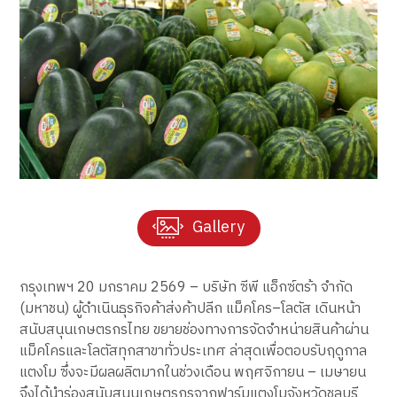
Gallery
กรุงเทพฯ 20 มกราคม 2569 – บริษัท ซีพี แอ็กซ์ตร้า จำกัด
(มหาชน) ผู้ดำเนินธุรกิจค้าส่งค้าปลีก แม็คโคร–โลตัส เดินหน้า
สนับสนุนเกษตรกรไทย ขยายช่องทางการจัดจำหน่ายสินค้าผ่าน
แม็คโครและโลตัสทุกสาขาทั่วประเทศ ล่าสุดเพื่อตอบรับฤดูกาล
แตงโม ซึ่งจะมีผลผลิตมากในช่วงเดือน พฤศจิกายน – เมษายน
จึงได้นำร่องสนับสนุนเกษตรกรจากฟาร์มแตงโมจังหวัดชลบุรี