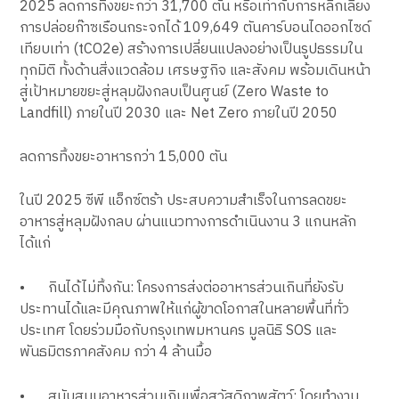
2025 ลดการทิ้งขยะกว่า 31,700 ตัน หรือเท่ากับการหลีกเลี่ยง
การปล่อยก๊าซเรือนกระจกได้ 109,649 ตันคาร์บอนไดออกไซด์
เทียบเท่า (tCO2e) สร้างการเปลี่ยนแปลงอย่างเป็นรูปธรรมใน
ทุกมิติ ทั้งด้านสิ่งแวดล้อม เศรษฐกิจ และสังคม พร้อมเดินหน้า
สู่เป้าหมายขยะสู่หลุมฝังกลบเป็นศูนย์ (Zero Waste to
Landfill) ภายในปี 2030 และ Net Zero ภายในปี 2050
ลดการทิ้งขยะอาหารกว่า 15,000 ตัน
ในปี 2025 ซีพี แอ็กซ์ตร้า ประสบความสำเร็จในการลดขยะ
อาหารสู่หลุมฝังกลบ ผ่านแนวทางการดำเนินงาน 3 แกนหลัก
ได้แก่
•
กินได้ไม่ทิ้งกัน: โครงการส่งต่ออาหารส่วนเกินที่ยังรับ
ประทานได้และมีคุณภาพให้แก่ผู้ขาดโอกาสในหลายพื้นที่ทั่ว
ประเทศ โดยร่วมมือกับกรุงเทพมหานคร มูลนิธิ SOS และ
พันธมิตรภาคสังคม กว่า 4 ล้านมื้อ
•
สนับสนุนอาหารส่วนเกินเพื่อสวัสดิภาพสัตว์: โดยทำงาน