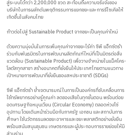
สู่ระบบได้กว่า 2,200,000 ขวด สะท้อนถึงความจริงจังของ
บริษัทในการผลักดันพฤติกรรมการแยกขยะและการรีไซเคิลให้
เกิดขึ้นในสังคมไทย
ก้าวต่อไปสู่ Sustainable Product จากขยะเป็นคุณค่าใหม่
ด้วยความมุ่งมั่นในการเพิ่มคุณค่าจากขยะไร้ค่า ซีพี แอ็กซ์ตร้า
ร่วมกับพันธมิตรในการพัฒนาผลิตภัณฑ์ใหม่ที่เป็นมิตรต่อสิ่ง
แวดล้อม (Sustainable Product) เพื่อวางจำหน่ายในแม็คโคร-
โลตัสทุกสาขา สร้างอนาคตที่ยั่งยืนให้ประเทศไทยตามแนวทาง
เป้าหมายการพัฒนาที่ยั่งยืนของสหประชาชาติ (SDGs)
ซีพี แอ็กซ์ตร้า ย้ำเจตนารมณ์ในการเป็นองค์กรที่ขับเคลื่อนการ
ใช้ทรัพยากรอย่างรู้คุณค่า ลดของเสียในทุกขั้นตอน พร้อมต่อย
อดเศรษฐกิจหมุนเวียน (Circular Economy) ตลอดห่วงโซ่
อุปทาน โดยเดินหน้าร่วมมือกับภาครัฐ เอกชน และสถาบันการ
ศึกษา ใช้นวัตกรรมลดขยะอาหารและขยะพลาสติกอย่างยั่งยืน
พร้อมสนับสนุนชุมชน เกษตรกรและผู้ประกอบการรายย่อยให้มี
ส่วนร่วม