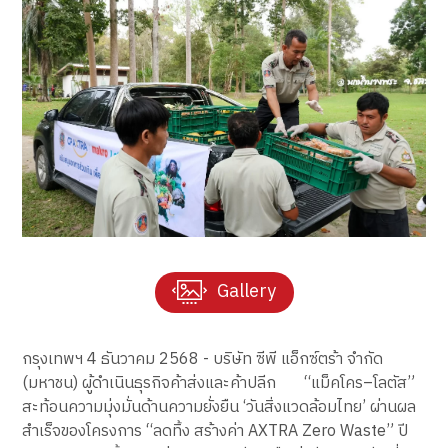
Gallery
กรุงเทพฯ 4 ธันวาคม 2568 - บริษัท ซีพี แอ็กซ์ตร้า จำกัด
(มหาชน) ผู้ดำเนินธุรกิจค้าส่งและค้าปลีก “แม็คโคร–โลตัส”
สะท้อนความมุ่งมั่นด้านความยั่งยืน ‘วันสิ่งแวดล้อมไทย’ ผ่านผล
สำเร็จของโครงการ “ลดทิ้ง สร้างค่า AXTRA Zero Waste” ปี