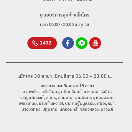
ศูนย์บริการลูกค้าแม็คโคร
เวลา 06.00 - 20.00 น. ทุกวัน
1432
แม็คโคร 38 สาขา เปิดบริการ 06.00 – 23.00 น.
กรุงเทพและปริมณฑล 19 สาขา
ลาดพร้าว, แจ้งวัฒนะ, ศรีนครินทร์, บางบอน, รังสิต,
จรัญสนิทวงศ์, สาทร, สามเสน, รามอินทรา, หนองจอก,
เพชรเกษม, รามคำแหง 24, ประดิษฐ์มนูธรรม, ศรีอยุธยา,
บางบัวทอง, ปทุมธานี, นครอินทร์, คลองหลวง, บางพลี