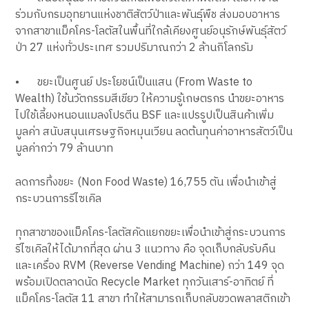
ร่วมกับกรมอุทยานแห่งชาติสัตว์ป่าและพันธุ์พืช ส่งมอบอาหาร
จากสาขาแม็คโคร-โลตัสในพื้นที่ใกล้เคียงศูนย์อนุรักษ์พันธุ์สัตว์
ป่า 27 แห่งทั่วประเทศ รวมปริมาณกว่า 2 ล้านกิโลกรัม
•
ขยะเป็นศูนย์ ประโยชน์เป็นแสน (From Waste to
Wealth) ใช้นวัตกรรมสีเขียว ให้ความรู้เกษตรกร นำขยะอาหาร
ไปใช้เลี้ยงหนอนแมลงโปรตีน BSF และแปรรูปเป็นสินค้าเพิ่ม
มูลค่า สนับสนุนเศรษฐกิจหมุนเวียน ลดต้นทุนค่าอาหารสัตว์เป็น
มูลค่ากว่า 79 ล้านบาท
ลดการทิ้งขยะ (Non Food Waste) 16,755 ตัน เพื่อนำเข้าสู่
กระบวนการรีไซเคิล
ทุกสาขาของแม็คโคร-โลตัสคัดแยกขยะเพื่อนำเข้าสู่กระบวนการ
รีไซเคิลให้ได้มากที่สุด ผ่าน 3 แนวทาง คือ จุดเก็บกลับรับคืน
และเครื่อง RVM (Reverse Vending Machine) กว่า 149 จุด
พร้อมเปิดตลาดนัด Recycle Market ทุกวันเสาร์-อาทิตย์ ที่
แม็คโคร-โลตัส 11 สาขา ทำให้สามารถเก็บกลับขวดพลาสติกเข้า