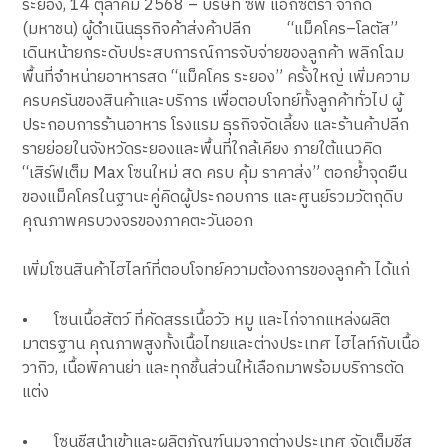
ระยอง, 14 ตุลาคม 2568 – บริษัท ซีพี แอ็กซ์ตร้า จำกัด
(มหาชน) ผู้ดำเนินธุรกิจค้าส่งค้าปลีก “แม็คโคร–โลตัส”
เดินหน้ายกระดับประสบการณ์การจับจ่ายของลูกค้า พลิกโฉม
พื้นที่จำหน่ายอาหารสด “แม็คโคร ระยอง” ครั้งใหญ่ เพิ่มความ
ครบครันของสินค้าและบริการ เพื่อตอบโจทย์ทั้งลูกค้าทั่วไป ผู้
ประกอบการร้านอาหาร โรงแรม ธุรกิจจัดเลี้ยง และร้านค้าปลีก
รายย่อยในจังหวัดระยองและพื้นที่ใกล้เคียง ภายใต้แนวคิด
“เสิร์ฟเต็ม Max โซนใหม่ สด ครบ คุ้ม ราคาส่ง” ตอกย้ำจุดยืน
ของแม็คโครในฐานะคู่คิดผู้ประกอบการ และศูนย์รวมวัตถุดิบ
คุณภาพครบวงจรของภาคตะวันออก
เพิ่มโซนสินค้าไฮไลท์ที่ตอบโจทย์ความต้องการของลูกค้า ได้แก่
•
โซนเนื้อสัตว์ ที่คัดสรรเนื้อวัว หมู และไก่จากแหล่งผลิต
มาตรฐาน คุณภาพสูงทั้งเนื้อไทยและต่างประเทศ ไฮไลท์กับเนื้อ
วากิว, เนื้อพิคานย่า และทุกชิ้นส่วนให้เลือกมาพร้อมบริการตัด
แต่ง
•
โซนชีสนำเข้าและผลิตภัณฑ์นมจากต่างประเทศ จัดเต็มชีส