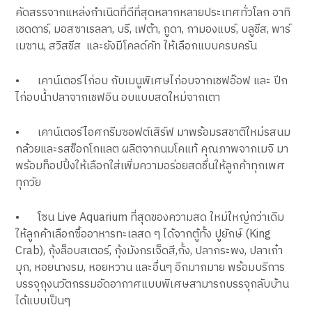
คัดสรรจากแหล่งกำเนิดที่ดีที่สุดหลากหลายประเทศทั่วโลก อาทิ
เชดดาร์, มอสซาเรลลา, บรี, เฟต้า, กูดา, กามองแบร์, บลูชีส, พาร์
เมซาน, สวิสชีส และยังมีโคลด์คัท ให้เลือกแบบครบครัน
•
เคาน์เตอร์ไก่อบ กับเมนูพิเศษไก่อบจากเชฟอ๊อฟ และ ปีก
ไก่อบน้ำปลาจากเชฟอิน อบแบบสดใหม่จากเตา
•
เคาน์เตอร์ไอศกรีมซอฟต์เสิร์ฟ มาพร้อมรสชาติใหม่รสนม
กล้วยและรสช็อกโกแลต ผลิตจากนมโคแท้ คุณภาพจากเมจิ มา
พร้อมท็อปปิ้งให้เลือกใส่เพิ่มความอร่อยสดชื่นให้ลูกค้าทุกเพศ
ทุกวัย
•
โซน Live Aquarium ที่สุดของความสด ใหม่ใหญ่กว่าเดิม
ให้ลูกค้าเลือกซื้ออาหารทะเลสด ๆ ได้จากตู้ทั้ง ปูยักษ์ (King
Crab), กุ้งล็อบสเตอร์, กุ้งมังกรเจ็ดสี,กั้ง, ปลากระพง, ปลาเก๋า
มุก, หอยนางรม, หอยหวาน และอื่นๆ อีกมากมาย พร้อมบริการ
บรรจุถุงนวัตกรรมอัดอากาศแบบพิเศษสามารถบรรจุกลับบ้าน
ได้แบบเป็นๆ