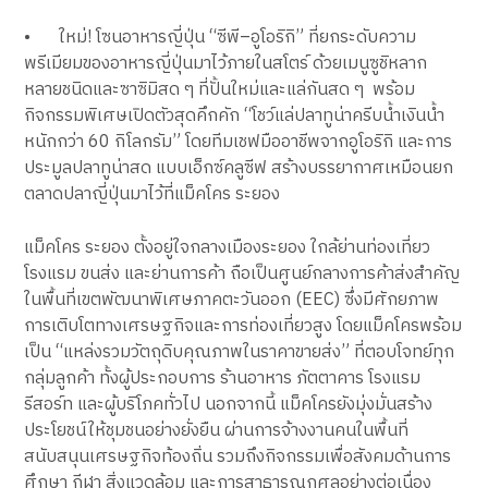
•
ใหม่! โซนอาหารญี่ปุ่น “ซีพี–อูโอริกิ” ที่ยกระดับความ
พรีเมียมของอาหารญี่ปุ่นมาไว้ภายในสโตร์ ด้วยเมนูซูชิหลาก
หลายชนิดและซาซิมิสด ๆ ที่ปั้นใหม่และแล่กันสด ๆ พร้อม
กิจกรรมพิเศษเปิดตัวสุดคึกคัก “โชว์แล่ปลาทูน่าครีบน้ำเงินน้ำ
หนักกว่า 60 กิโลกรัม” โดยทีมเชฟมืออาชีพจากอูโอริกิ และการ
ประมูลปลาทูน่าสด แบบเอ็กซ์คลูซีฟ สร้างบรรยากาศเหมือนยก
ตลาดปลาญี่ปุ่นมาไว้ที่แม็คโคร ระยอง
แม็คโคร ระยอง ตั้งอยู่ใจกลางเมืองระยอง ใกล้ย่านท่องเที่ยว
โรงแรม ขนส่ง และย่านการค้า ถือเป็นศูนย์กลางการค้าส่งสำคัญ
ในพื้นที่เขตพัฒนาพิเศษภาคตะวันออก (EEC) ซึ่งมีศักยภาพ
การเติบโตทางเศรษฐกิจและการท่องเที่ยวสูง โดยแม็คโครพร้อม
เป็น “แหล่งรวมวัตถุดิบคุณภาพในราคาขายส่ง” ที่ตอบโจทย์ทุก
กลุ่มลูกค้า ทั้งผู้ประกอบการ ร้านอาหาร ภัตตาคาร โรงแรม
รีสอร์ท และผู้บริโภคทั่วไป นอกจากนี้ แม็คโครยังมุ่งมั่นสร้าง
ประโยชน์ให้ชุมชนอย่างยั่งยืน ผ่านการจ้างงานคนในพื้นที่
สนับสนุนเศรษฐกิจท้องถิ่น รวมถึงกิจกรรมเพื่อสังคมด้านการ
ศึกษา กีฬา สิ่งแวดล้อม และการสาธารณกุศลอย่างต่อเนื่อง