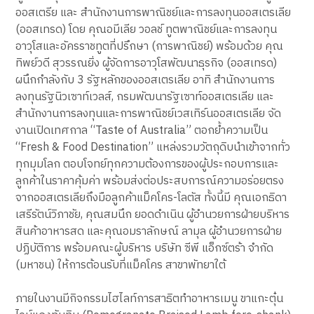
ออสเตรีย และ สำนักงานการพาณิชย์และการลงทุนออสเตรเลีย
(ออสเทรด) โดย คุณอมีเลีย วอลช์ ทูตพาณิชย์และการลงทุน
อาวุโสและอัครราชทูตที่ปรึกษา (การพาณิชย์) พร้อมด้วย คุณ
ทิพย์วดี สุวรรณยิ่ง ผู้จัดการอาวุโสพัฒนาธุรกิจ (ออสเทรด)
ผนึกกำลังกับ 3 รัฐหลักของออสเตรเลีย อาทิ สำนักงานการ
ลงทุนรัฐนิวเซาท์เวลส์, กรมพัฒนารัฐเซาท์ออสเตรเลีย และ
สำนักงานการลงทุนและการพาณิชย์เวสเทิร์นออสเตรเลีย จัด
งานเปิดเทศกาล “Taste of Australia” ตอกย้ำความเป็น
“Fresh & Food Destination” แหล่งรวมวัตถุดิบนำเข้าจากทั่ว
ทุกมุมโลก ตอบโจทย์ทุกความต้องการของผู้ประกอบการและ
ลูกค้าในราคาคุ้มค่า พร้อมส่งต่อประสบการณ์ความอร่อยตรง
จากออสเตรเลียถึงมือลูกค้าแม็คโคร-โลตัส ทั้งนี้มี คุณเอกธิดา
เสรีรัตน์วิภาชัย, คุณสมนึก ยอดดำเนิน ผู้อำนวยการฝ่ายบริหาร
สินค้าอาหารสด และคุณอมราลักษณ์ ลามุล ผู้อำนวยการฝ่าย
ปฏิบัติการ พร้อมคณะผู้บริหาร บริษัท ซีพี แอ็กซ์ตร้า จำกัด
(มหาชน) ให้การต้อนรับที่แม็คโคร สาขาพัทยาใต้
ภายในงานมีกิจกรรมไฮไลท์การสาธิตทำอาหารเมนู ขาแกะตุ๋น