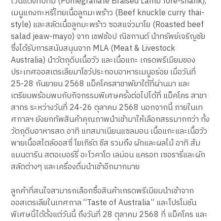
ไวน์แดงทับทิม (Pomegranate Braised Lamb fore-shank),
เมนูแกงกะหรี่ไทยเนื้อลูกมะพร้าว (Beef knuckle curry thai-
style) และสลัดเนื้อลูกมะพร้าว ซอสแจ่วมาโย (Roasted beef
salad jeaw-mayo) จาก เชฟช้อป ณิชกานต์ นำทรัพย์เจริญชัย
ซึ่งได้รับการสนับสนุนจาก MLA (Meat & Livestock
Australia) นำวัตถุดิบเนื้อวัว และเนื้อแกะ เกรดพรีเมียมของ
ประเทศออสเตรเลียมาโชว์ประกอบอาหารเมนูอร่อย เมื่อวันที่
25-28 กันยายน 2568 แม็คโครสาขาพัยาใต้ที่ผ่านมา และ
เตรียมพร้อมพบกับกิจกรรมพิเศษครั้งต่อไปได้ที่ แม็คโคร สาขา
สาทร ระหว่างวันที่ 24-26 ตุลาคม 2568 นอกจากนี้ ภายในเท
ศกาลฯ ยังยกทัพสินค้าคุณภาพนำเข้ามาให้เลือกสรรมากกว่า ทั้ง
วัตถุดิบอาหารสด อาทิ แทสมาเนียนแซลมอน เนื้อแกะและเนื้อวัว
พายเนื้อสไตล์ออสซี่ โยเกิร์ต ชีส รวมถึง ผักและผลไม้ อาทิ ส้ม
แมนดาริน สตอเบอร์รี่ อะโวคาโด เลม่อน แครอท เซอรารี่และผัก
สลัดต่างๆ และเครื่องดื่มนำเข้าอีกมากมาย
ลูกค้าที่สนใจสามารถเลือกซื้อสินค้าเกรดพรีเมียมนำเข้าจาก
ออสเตรเลียในเทศกาล “Taste of Australia” และโปรโมชัน
พิเศษนี้ได้ตั้งแต่วันนี้ ถึงวันที่ 28 ตุลาคม 2568 ที่ แม็คโคร และ