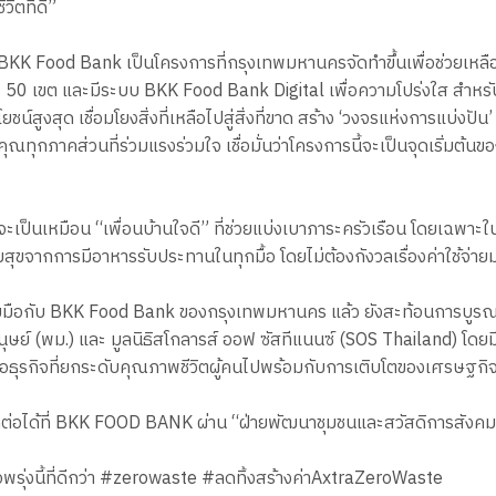
วิตที่ดี”
่า “BKK Food Bank เป็นโครงการที่กรุงเทพมหานครจัดทำขึ้นเพื่อช่วยเห
ั้ง 50 เขต และมีระบบ BKK Food Bank Digital เพื่อความโปร่งใส สำหรับ
งสุด เชื่อมโยงสิ่งที่เหลือไปสู่สิ่งที่ขาด สร้าง ‘วงจรแห่งการแบ่งปัน’
ส่วนที่ร่วมแรงร่วมใจ เชื่อมั่นว่าโครงการนี้จะเป็นจุดเริ่มต้นของการเป
ส จะเป็นเหมือน “เพื่อนบ้านใจดี” ที่ช่วยแบ่งเบาภาระครัวเรือน โดยเฉพาะ
สุขจากการมีอาหารรับประทานในทุกมื้อ โดยไม่ต้องกังวลเรื่องค่าใช้จ่า
่วมมือกับ BKK Food Bank ของกรุงเทพมหานคร แล้ว ยังสะท้อนการบูรณ
์ (พม.) และ มูลนิธิสโกลารส์ ออฟ ซัสทีแนนซ์ (SOS Thailand) โดยม
ืน คือธุรกิจที่ยกระดับคุณภาพชีวิตผู้คนไปพร้อมกับการเติบโตของเศรษฐกิ
ิดต่อได้ที่ BKK FOOD BANK ผ่าน “ฝ่ายพัฒนาชุมชนและสวัสดิการสังคม” ข
อพรุ่งนี้ที่ดีกว่า #zerowaste #ลดทิ้งสร้างค่าAxtraZeroWaste