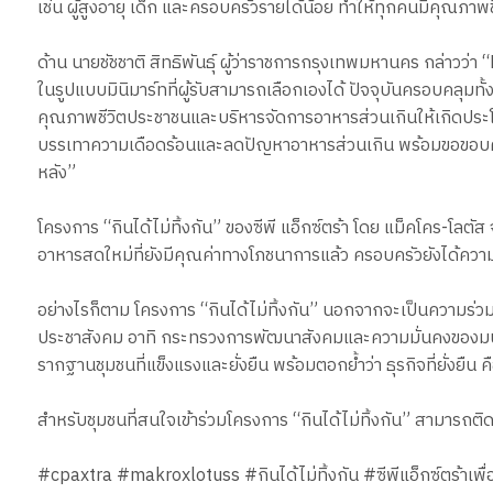
เช่น ผู้สูงอายุ เด็ก และครอบครัวรายได้น้อย ทำให้ทุกคนมีคุณภาพชี
ด้าน นายชัชชาติ สิทธิพันธุ์ ผู้ว่าราชการกรุงเทพมหานคร กล่าวว
ในรูปแบบมินิมาร์ทที่ผู้รับสามารถเลือกเองได้ ปัจจุบันครอบคลุมท
คุณภาพชีวิตประชาชนและบริหารจัดการอาหารส่วนเกินให้เกิดประโยชน์สู
บรรเทาความเดือดร้อนและลดปัญหาอาหารส่วนเกิน พร้อมขอขอบคุณทุกภาค
หลัง”
โครงการ “กินได้ไม่ทิ้งกัน” ของซีพี แอ็กซ์ตร้า โดย แม็คโคร-โลตั
อาหารสดใหม่ที่ยังมีคุณค่าทางโภชนาการแล้ว ครอบครัวยังได้ความ
อย่างไรก็ตาม โครงการ “กินได้ไม่ทิ้งกัน” นอกจากจะเป็นความร
ประชาสังคม อาทิ กระทรวงการพัฒนาสังคมและความมั่นคงของมนุษย
รากฐานชุมชนที่แข็งแรงและยั่งยืน พร้อมตอกย้ำว่า ธุรกิจที่ยั่งย
สำหรับชุมชนที่สนใจเข้าร่วมโครงการ “กินได้ไม่ทิ้งกัน” สามารถต
#cpaxtra #makroxlotuss #กินได้ไม่ทิ้งกัน #ซีพีแอ็กซ์ตร้าเพื่