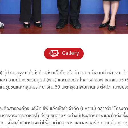
Gallery
น) ผู้ดำเนินธุรกิจค้าส่งค้าปลีก แม็คโคร-โลตัส เดินหน้าสานต่อพันธกิ
มั่นคงของมนุษย์ (พม.) และมูลนิธิ สโกลารส์ ออฟ ซัสทีแนนซ์ (SOS Th
ในชุมชนและกลุ่มเปราะบางใน 50 เขตกรุงเทพมหานคร ตั้งเป้าหมายบรรเท
สื่อสารองค์กร บริษัท ซีพี แอ็กซ์ตร้า จำกัด (มหาชน) กล่าวว่า “โครงการ 
การกระจายอาหารไปยังชุมชนต่าง ๆ อย่างมีประสิทธิภาพและทั่วถึง ซึ่ง
ารนี้จะช่วยลดภาระค่าใช้จ่ายด้านอาหาร และเสริมสร้างความมั่นคงทาง