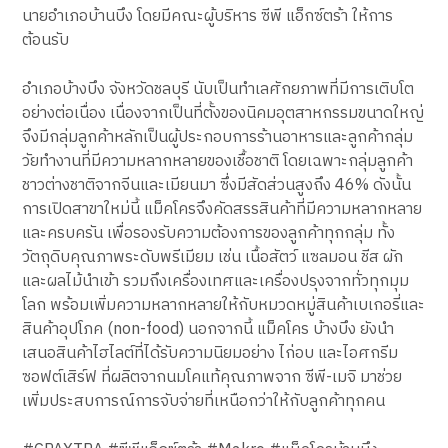
นายอำเภอบ้านบึง โดยมีคณะผู้บริหาร ซีพี แอ็กซ์ตร้า ให้การ
ต้อนรับ
อำเภอบ้างบึง จังหวัดชลบุรี นับเป็นทำเลศักยภาพที่มีการเติบโต
อย่างต่อเนื่อง เนื่องจากเป็นที่ตั้งของนิคมอุตสาหกรรมขนาดใหญ่
จึงมีกลุ่มลูกค้าหลักเป็นผู้ประกอบการร้านอาหารและลูกค้ากลุ่ม
วัยทำงานที่มีความหลากหลายของเชื้อชาติ โดยเฉพาะกลุ่มลูกค้า
ชาวต่างชาติจากจีนและเมียนมา ซึ่งมีสัดส่วนสูงถึง 46% ดังนั้น
การเปิดสาขาใหม่นี้ แม็คโครจึงคัดสรรสินค้าที่มีความหลากหลาย
และครบครัน เพื่อรองรับความต้องการของลูกค้าทุกกลุ่ม ทั้ง
วัตถุดิบคุณภาพระดับพรีเมียม เช่น เนื้อสัตว์ แซลมอน ชีส ผัก
และผลไม้นำเข้า รวมถึงเครื่องเทศและเครื่องปรุงจากทั่วทุกมุม
โลก พร้อมเพิ่มความหลากหลายให้กับหมวดหมู่สินค้าเบเกอรี่และ
สินค้าอุปโภค (non-food) นอกจากนี้ แม็คโคร บ้างบึง ยังนำ
เสนอสินค้าไฮไลต์ที่ได้รับความนิยมอย่าง ไก่อบ และไอศกรีม
ซอฟต์เสิร์ฟ ที่ผลิตจากนมโคแท้คุณภาพจาก ซีพี-เมจิ มาช่วย
เพิ่มประสบการณ์การจับจ่ายที่เหนือกว่าให้กับลูกค้าทุกคน