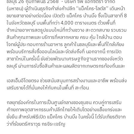
ชลบุรี 26 กุมภาพันธ์ 2568 - บริษัท ซีพี แอ็กซ์ตร้า จำกัด
(มหาชน) ผู้ดำเนินธุรกิจค้าส่งค้าปลีก “แม็คโคร-โลตัส” เดินหน้า
ขยายสาขาอย่างต่อเนื่อง เปิดตัว แม็คโคร บ้านบึง ซึ่งเป็นสาขาที่ 8
ในจังหวัดชลบุรี บนพื้นที่กว่า 4,000 ตารางเมตร ด้วยพื้นที่
จำหน่ายอาหารสดรูปแบบใหม่ที่กว้างขวาง สะดวกสบาย รวบรวม
สินค้าคุณภาพและบริการที่หลากหลาย ครบ คุ้ม ใกล้บ้าน ตอบ
โจทย์ผู้ประกอบการร้านอาหาร ลูกค้าในชลบุรีและพื้นที่ใกล้เคียง
พร้อมบริการสั่งซื้อออนไลน์และจัดส่งถึงที่ นอกจากนี้ การเปิด
สาขาใหม่ในครั้งนี้ ยังช่วยพัฒนาเศรษฐกิจฐานรากของจังหวัด
ชลบุรี ผ่านการรับซื้อสินค้าและผลผลิตจากเกษตรกรท้องถิ่นและ
เอสเอ็มอีโดยตรง ช่วยสนับสนุนการสร้างงานและอาชีพ พร้อมส่ง
เสริมรายได้ที่มั่นคงให้กับคนในพื้นที่ สะท้อน
กลยุทธ์องค์กรในการเป็นศูนย์กลางของชุมชน ควบคู่การเสริม
ศักยภาพอุตสาหกรรมค้าปลีกไทยให้เติบโตอย่างแข็งแกร่งและ
ยั่งยืน สำหรับพิธีเปิด แม็คโคร บ้านบึง ในครั้งนี้ ได้รับเกียรติจาก
ว่าที่ร้อยตรีศราวุธ กรจิระเจริญ