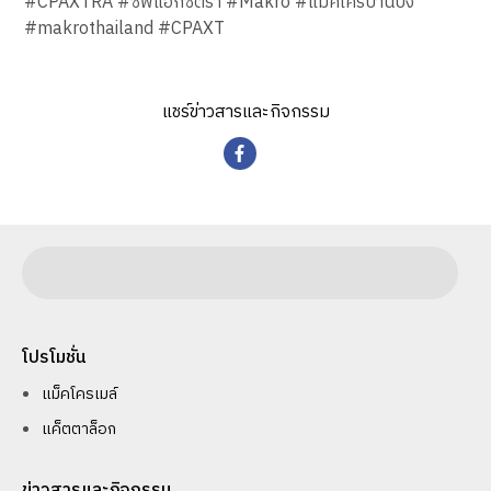
#CPAXTRA #ซีพีแอ็กซ์ตร้า #Makro #แม็คโครบ้านบึง
#makrothailand #CPAXT
แชร์ข่าวสารและกิจกรรม
โปรโมชั่น
แม็คโครเมล์
แค็ตตาล็อก
ข่าวสารและกิจกรรม