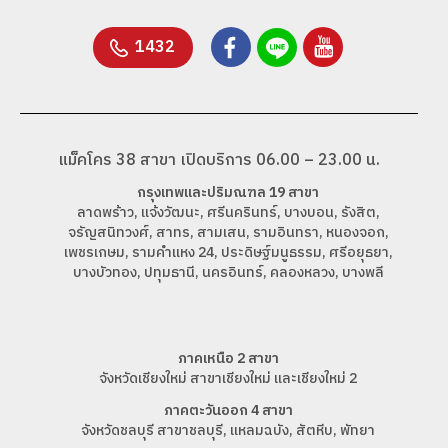
1432
แม็คโคร 38 สาขา เปิดบริการ 06.00 – 23.00 น.
กรุงเทพและปริมณฑล 19 สาขา
ลาดพร้าว, แจ้งวัฒนะ, ศรีนครินทร์, บางบอน, รังสิต,
จรัญสนิทวงศ์, สาทร, สามเสน, รามอินทรา, หนองจอก,
เพชรเกษม, รามคำแหง 24, ประดิษฐ์มนูธรรม, ศรีอยุธยา,
บางบัวทอง, ปทุมธานี, นครอินทร์, คลองหลวง, บางพลี
ภาคเหนือ 2 สาขา
จังหวัดเชียงใหม่ สาขาเชียงใหม่ และเชียงใหม่ 2
ภาคตะวันออก 4 สาขา
จังหวัดชลบุรี สาขาชลบุรี, แหลมฉบัง, สัตหีบ, พัทยา