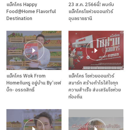
แม็คโคร Happy
23 ส.ค. 2566นี้! พบกับ
Food@Home Flavorful
แม็คโครโชห่วยออนทัวร์
Destination
อุบลราชธานี
แม็คโคร Wok From
แม็คโคร โชห่วยออนทัวร์
Homeกินหรู อยู่บ้าน By’เชฟ
สมาร์ท สร้างกำไรใส่ใจทุก
บิ๊ก- อรรถสิทธิ์
ความสำเร็จ ส่งเสริมโชห่วย
ท้องถิ่น