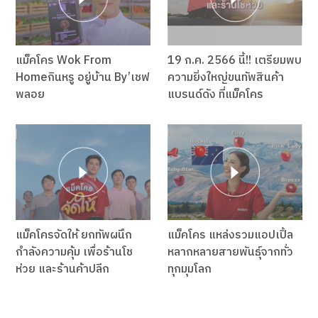
แม็คโคร Wok From
19 ก.ค. 2566 นี้!! เตรียมพบ
Homeกินหรู อยู่บ้าน By’เชฟ
ความยิ่งใหญ่ขนทัพสินค้า
พลอย
แบรนด์ดัง ที่แม็คโคร
แม็คโครจัดให้ ยกทัพผนึก
แม็คโคร แหล่งรวมแอปเปิ้ล
กำลังความคุ้ม เพื่อร้านโช
หลากหลายสายพันธุ์จากทั่ว
ห่วย และร้านค้าปลีก
ทุกมุมโลก