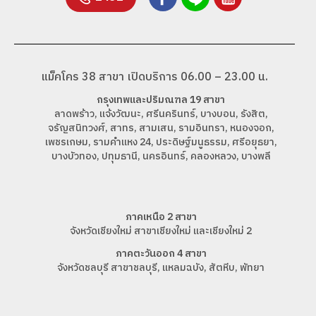
แม็คโคร 38 สาขา เปิดบริการ 06.00 – 23.00 น.
กรุงเทพและปริมณฑล 19 สาขา
ลาดพร้าว, แจ้งวัฒนะ, ศรีนครินทร์, บางบอน, รังสิต,
จรัญสนิทวงศ์, สาทร, สามเสน, รามอินทรา, หนองจอก,
เพชรเกษม, รามคำแหง 24, ประดิษฐ์มนูธรรม, ศรีอยุธยา,
บางบัวทอง, ปทุมธานี, นครอินทร์, คลองหลวง, บางพลี
ภาคเหนือ 2 สาขา
จังหวัดเชียงใหม่ สาขาเชียงใหม่ และเชียงใหม่ 2
ภาคตะวันออก 4 สาขา
จังหวัดชลบุรี สาขาชลบุรี, แหลมฉบัง, สัตหีบ, พัทยา