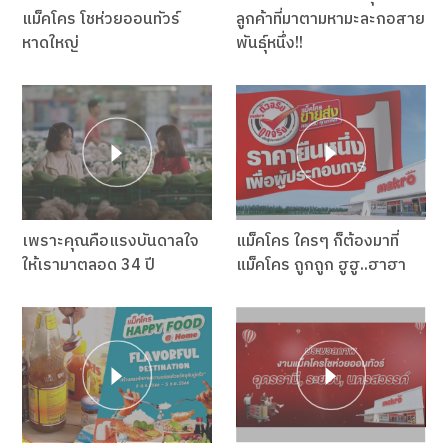
แม็คโคร โชห่วยออนทัวร์
ลูกค้าที่มาตามหามะละกอสาย
หาดใหญ่
พันธุ์หนึ่ง!!
เพราะคุณคือแรงบันดาลใจ
แม็คโคร ใครๆ ก็ต้องมาที่
ให้เรามาตลอด 34 ปี
แม็คโคร ถูกถูก ฮูฮู..ฮาฮา